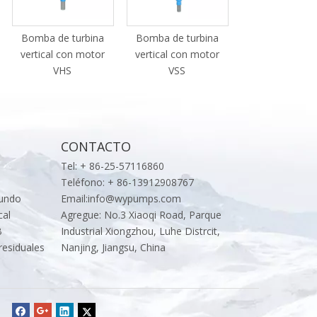
Bomba de turbina
Bomba de turbina
Bomba de tur
vertical con motor
vertical con motor
vertical con m
VHS
VSS
diésel
CONTACTO
Tel: + 86-25-57116860
Teléfono: + 86-13912908767
fundo
Email:
info@wypumps.com
cal
Agregue: No.3 Xiaoqi Road, Parque
B
Industrial Xiongzhou, Luhe Distrcit,
residuales
Nanjing, Jiangsu, China