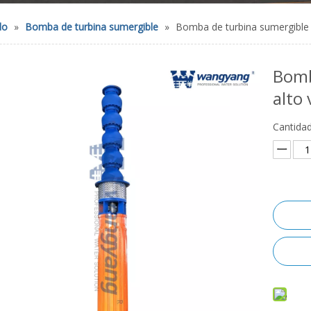
do
»
Bomba de turbina sumergible
»
Bomba de turbina sumergible d
Bomb
alto 
Cantidad