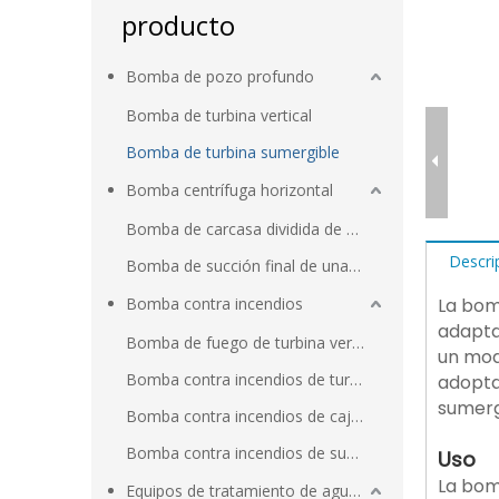
producto
Bomba de pozo profundo
Bomba de turbina vertical
Bomba de turbina sumergible
Bomba centrífuga horizontal
Bomba de carcasa dividida de succión doble de una etapa
Descri
Bomba de succión final de una sola etapa
Bomba contra incendios
La bom
adapta
Bomba de fuego de turbina vertical
un mod
Bomba contra incendios de turbina vertical con motor diésel
adopta
sumerg
Bomba contra incendios de caja dividida horizontal
Bomba contra incendios de succión final
Uso
La bom
Equipos de tratamiento de aguas residuales