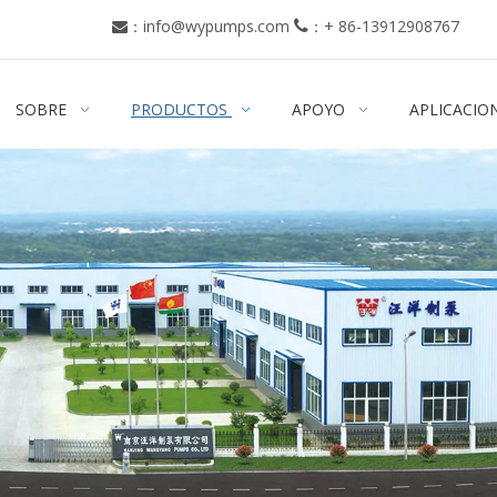
：
info@wypumps.com
：
+ 86-13912908767


SOBRE
PRODUCTOS
APOYO
APLICACIO