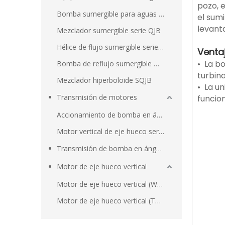
pozo, e
Bomba sumergible para aguas residuales
el sum
levant
Mezclador sumergible serie QJB
Hélice de flujo sumergible serie QDT
Venta
• La b
Bomba de reflujo sumergible QJB
turbina
Mezclador hiperboloide SQJB
• La u
Transmisión de motores
funcion
Accionamiento de bomba en ángulo recto serie H
Motor vertical de eje hueco serie VHS
Transmisión de bomba en ángulo recto
Motor de eje hueco vertical
Motor de eje hueco vertical (WP1/IP23)
Motor de eje hueco vertical (TEFC/IP54)