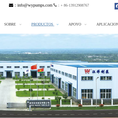

：
info@wypumps.com

：
+ 86-13912908767
SOBRE
PRODUCTOS
APOYO
APLICACIO