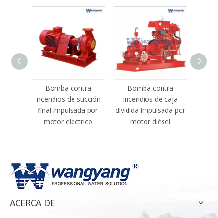
Bomba contra
Bomba contra
Bo
incendios de succión
incendios de caja
ince
final impulsada por
dividida impulsada por
dividi
motor eléctrico
motor diésel
mot
ACERCA DE