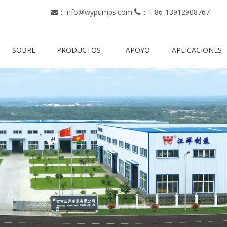
：
info@wypumps.com
：
+ 86-13912908767


SOBRE
PRODUCTOS
APOYO
APLICACIONES