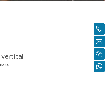
vertical
n:
Sitio