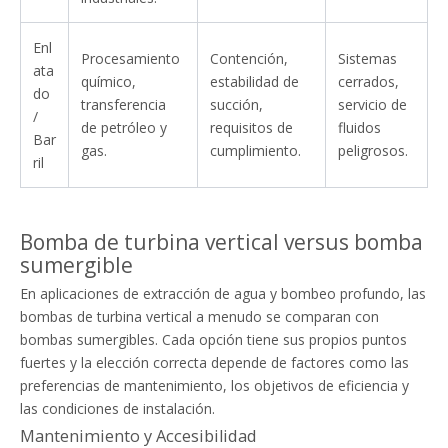
Enl
Procesamiento
Contención,
Sistemas
ata
químico,
estabilidad de
cerrados,
do
transferencia
succión,
servicio de
/
de petróleo y
requisitos de
fluidos
Bar
gas.
cumplimiento.
peligrosos.
ril
Bomba de turbina vertical versus bomba
sumergible
En aplicaciones de extracción de agua y bombeo profundo, las
bombas de turbina vertical a menudo se comparan con
bombas sumergibles. Cada opción tiene sus propios puntos
fuertes y la elección correcta depende de factores como las
preferencias de mantenimiento, los objetivos de eficiencia y
las condiciones de instalación.
Mantenimiento y Accesibilidad