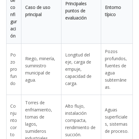
de
Principales
co
Caso de uso
Entorno
puntos de
nfi
principal
típico
evaluación
gur
aci
ón
Pozos
Po
Longitud del
Riego, minería,
profundos,
zo
eje, carga de
suministro
fuentes de
pro
empuje,
municipal de
agua
fun
capacidad de
agua.
subterráne
do
carga.
as.
Torres de
Co
Alto flujo,
enfriamiento,
Aguas
nju
instalación
tomas de
superficiale
nto
compacta,
lagos,
s, sistemas
cor
rendimiento de
sumideros
de proceso.
to
succión.
industriales.