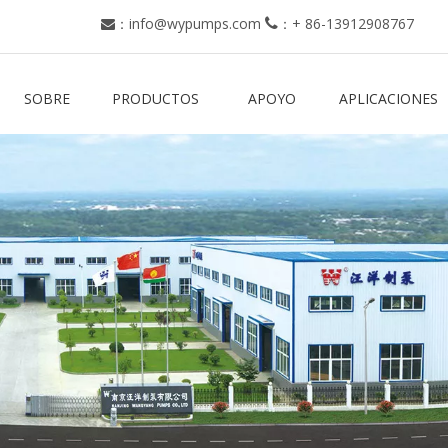
：
info@wypumps.com
：
+ 86-13912908767


SOBRE
PRODUCTOS
APOYO
APLICACIONES