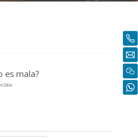
 es mala?
n:
Sitio